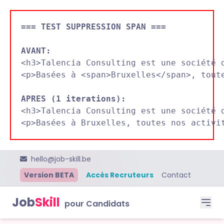
=== TEST SUPPRESSION SPAN ===
AVANT:

<h3>Talencia Consulting est une société 
<p>Basées à <span>Bruxelles</span>, toute
APRES (1 iterations):

<h3>Talencia Consulting est une société 
hello@job-skill.be
Version BETA
Accès Recruteurs
Contact
Job
Skill
pour Candidats