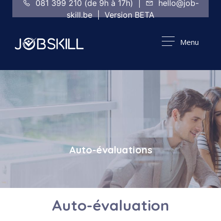
081 399 210 (de 9h à 17h) |
hello@job-
skill.be | Version BETA
Menu
Auto-évaluations
Auto-évaluation