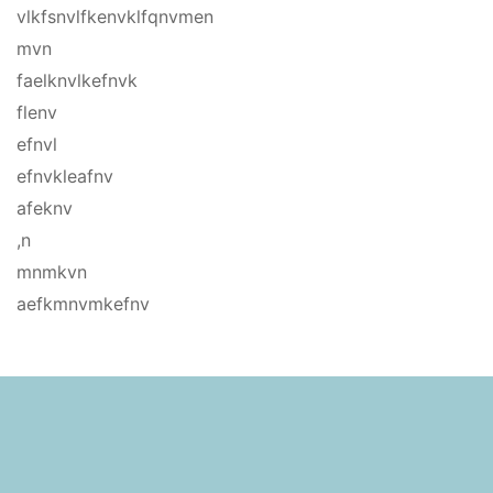
vlkfsnvlfkenvklfqnvmen
mvn
faelknvlkefnvk
flenv
efnvl
efnvkleafnv
afeknv
,n
mnmkvn
aefkmnvmkefnv