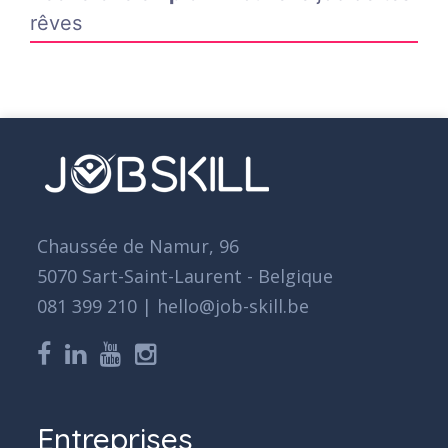
rêves
Chaussée de Namur, 96
5070 Sart-Saint-Laurent - Belgique
081 399 210 | hello@job-skill.be
Entreprises