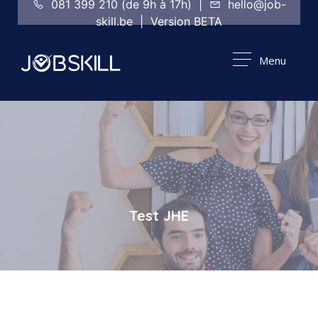
081 399 210 (de 9h à 17h) |
hello@job-
skill.be | Version BETA
Menu
Test JHE