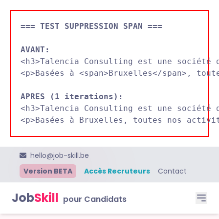
=== TEST SUPPRESSION SPAN ===
AVANT:

<h3>Talencia Consulting est une société 
<p>Basées à <span>Bruxelles</span>, toute
APRES (1 iterations):

<h3>Talencia Consulting est une société 
hello@job-skill.be
Version BETA
Accès Recruteurs
Contact
Job
Skill
pour Candidats