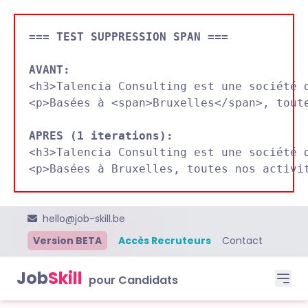
=== TEST SUPPRESSION SPAN ===
AVANT:

<h3>Talencia Consulting est une société 
<p>Basées à <span>Bruxelles</span>, toute
APRES (1 iterations):

<h3>Talencia Consulting est une société 
hello@job-skill.be
Version BETA
Accès Recruteurs
Contact
Job
Skill
pour Candidats