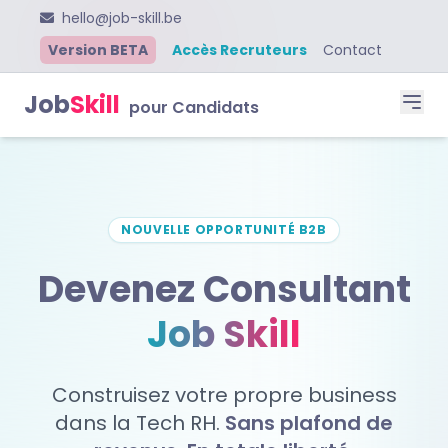
hello@job-skill.be
Version BETA
Accès Recruteurs
Contact
Job
Skill
pour Candidats
NOUVELLE OPPORTUNITÉ B2B
Devenez Consultant
Job Skill
Construisez votre propre business
dans la Tech RH.
Sans plafond de