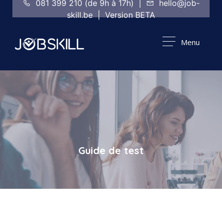
081 399 210 (de 9h à 17h) |
hello@job-
skill.be | Version BETA
Menu
Guide de test