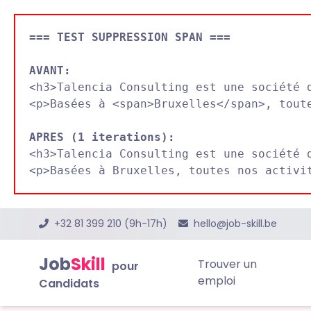
=== TEST SUPPRESSION SPAN ===
AVANT:

<h3>Talencia Consulting est une société 
<p>Basées à <span>Bruxelles</span>, toute
APRES (1 iterations):

<h3>Talencia Consulting est une société 
+32 81 399 210 (9h-17h)
hello@job-skill.be
Job
Skill
Trouver un
pour
emploi
Candidats