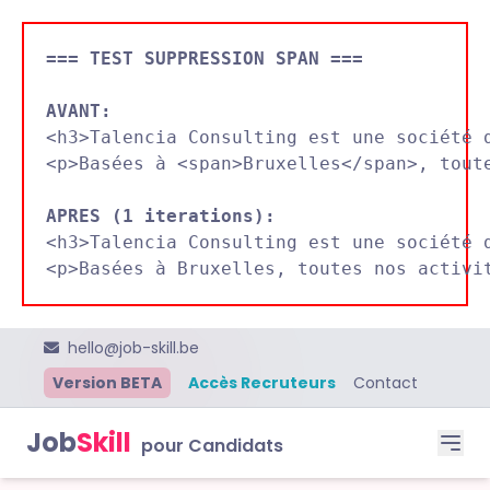
=== TEST SUPPRESSION SPAN ===
AVANT:

<h3>Talencia Consulting est une société 
<p>Basées à <span>Bruxelles</span>, toute
APRES (1 iterations):

<h3>Talencia Consulting est une société 
hello@job-skill.be
Version BETA
Accès Recruteurs
Contact
Job
Skill
pour Candidats