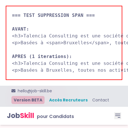
=== TEST SUPPRESSION SPAN ===
AVANT:

<h3>Talencia Consulting est une société 
<p>Basées à <span>Bruxelles</span>, toute
APRES (1 iterations):

<h3>Talencia Consulting est une société 
hello@job-skill.be
Version BETA
Accès Recruteurs
Contact
Job
Skill
pour Candidats