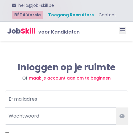
hello@job-skill.be
BÈTA Versie
Toegang Recruiters
Contact
Job
Skill
voor Kandidaten
Inloggen op je ruimte
Of
maak je account aan om te beginnen
E-mailadres
Wachtwoord