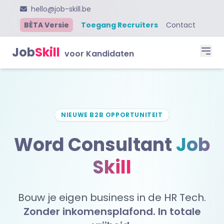
hello@job-skill.be
BÈTA Versie
Toegang Recruiters
Contact
Job
Skill
voor Kandidaten
NIEUWE B2B OPPORTUNITEIT
Word Consultant
Job
Skill
Bouw je eigen business in de HR Tech.
Zonder inkomensplafond. In totale