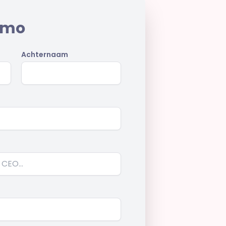
emo
Achternaam