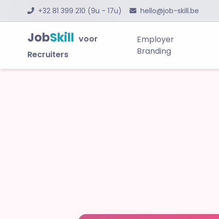
+32 81 399 210 (9u - 17u)
hello@job-skill.be
Job
Skill
voor
Employer
Branding
Recruiters