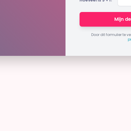
Hoeveel is
9
+
1
?
Mijn d
Door dit formulier te 
p