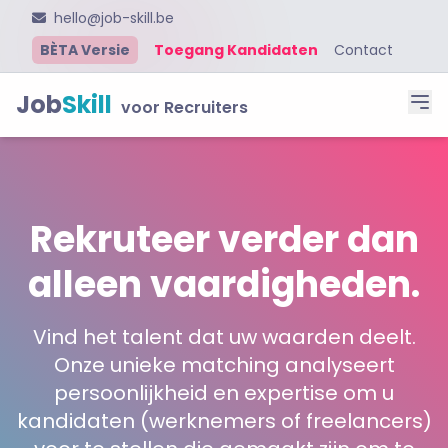
hello@job-skill.be
BÈTA Versie
Toegang Kandidaten
Contact
Job
Skill
voor Recruiters
Rekruteer verder dan
alleen vaardigheden.
Vind het talent dat uw waarden deelt.
Onze unieke matching analyseert
persoonlijkheid en expertise om u
kandidaten (werknemers of freelancers)