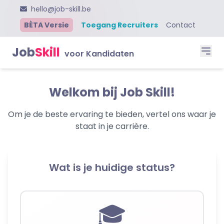
hello@job-skill.be
BÈTA Versie
Toegang Recruiters
Contact
Job
Skill
voor Kandidaten
Welkom bij Job Skill!
Om je de beste ervaring te bieden, vertel ons waar je
staat in je carrière.
Wat is je huidige status?
🎓