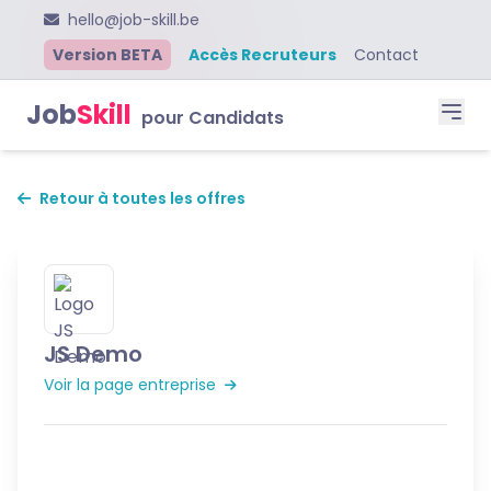
hello@job-skill.be
Version BETA
Accès Recruteurs
Contact
Job
Skill
pour Candidats
Retour à toutes les offres
JS Demo
Voir la page entreprise