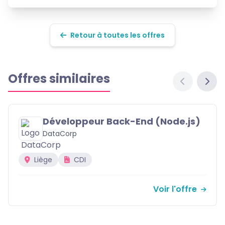
Retour à toutes les offres
Offres similaires
js)
Designer UX/UI Senior
CreativeStudio
Namur (Hybride)
Temps plein
ffre
Voir l'off