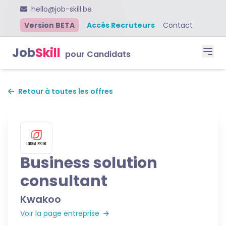
hello@job-skill.be
Version BETA
Accès Recruteurs
Contact
Job
Skill
pour Candidats
Retour à toutes les offres
Business solution
consultant
Kwakoo
Voir la page entreprise