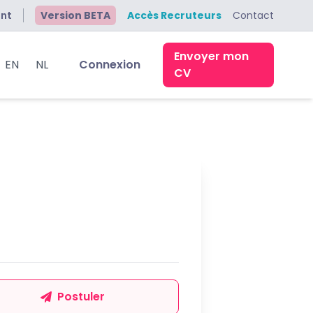
ant
Version BETA
Accès Recruteurs
Contact
Envoyer mon
EN
NL
Connexion
CV
Postuler