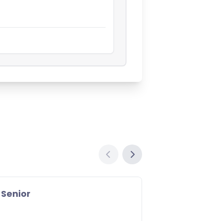
Product Owne
FinTech Solutions