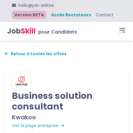
hello@job-skill.be
Version BETA
Accès Recruteurs
Contact
Job
Skill
pour Candidats
Retour à toutes les offres
Business solution
consultant
Kwakoo
Voir la page entreprise