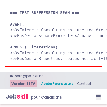
=== TEST SUPPRESSION SPAN ===
AVANT:

<h3>Talencia Consulting est une société 
<p>Basées à <span>Bruxelles</span>, toute
APRES (1 iterations):

<h3>Talencia Consulting est une société 
hello@job-skill.be
Version BETA
Accès Recruteurs
Contact
Job
Skill
pour Candidats