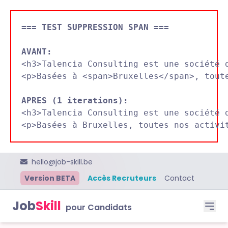
=== TEST SUPPRESSION SPAN ===
AVANT:

<h3>Talencia Consulting est une société 
<p>Basées à <span>Bruxelles</span>, toute
APRES (1 iterations):

<h3>Talencia Consulting est une société 
hello@job-skill.be
Version BETA
Accès Recruteurs
Contact
Job
Skill
pour Candidats