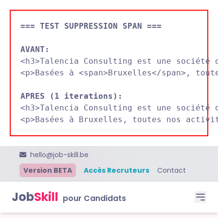
=== TEST SUPPRESSION SPAN ===
AVANT:

<h3>Talencia Consulting est une société 
<p>Basées à <span>Bruxelles</span>, toute
APRES (1 iterations):

<h3>Talencia Consulting est une société 
hello@job-skill.be
Version BETA
Accès Recruteurs
Contact
Job
Skill
pour Candidats