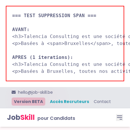
=== TEST SUPPRESSION SPAN ===
AVANT:

<h3>Talencia Consulting est une société 
<p>Basées à <span>Bruxelles</span>, toute
APRES (1 iterations):

<h3>Talencia Consulting est une société 
hello@job-skill.be
Version BETA
Accès Recruteurs
Contact
Job
Skill
pour Candidats