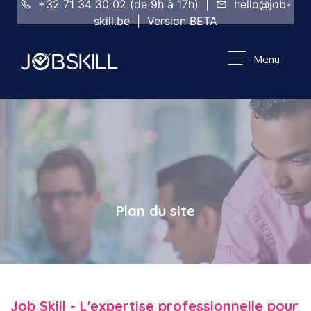
+32 71 34 30 02 (de 9h à 17h) |
hello@job-
skill.be | Version BETA
Menu
Plan du site
Job Skill - L'expertise professionnelle pour