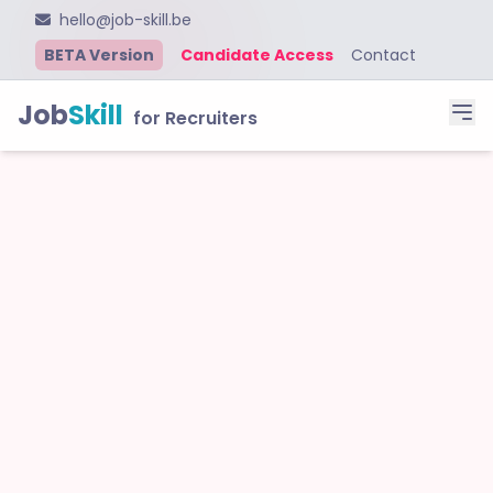
hello@job-skill.be
BETA Version
Candidate Access
Contact
Job
Skill
for Recruiters