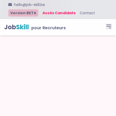
hello@job-skill.be
Version BETA
Accès Candidats
Contact
Job
Skill
pour Recruteurs