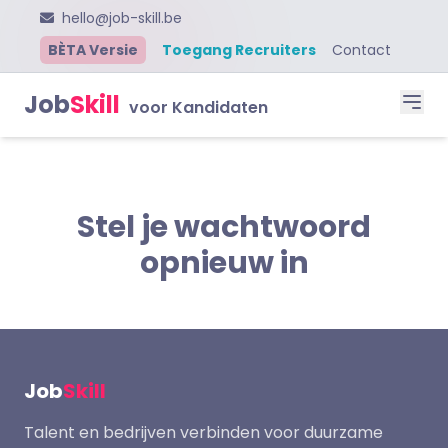
hello@job-skill.be
BÈTA Versie
Toegang Recruiters
Contact
Job
Skill
voor Kandidaten
Stel je wachtwoord
opnieuw in
Job
Skill
Talent en bedrijven verbinden voor duurzame